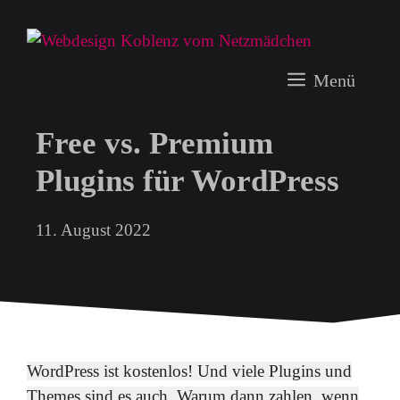
Zum
Inhalt
springen
Menü
Free vs. Premium
Plugins für WordPress
11. August 2022
WordPress ist kostenlos! Und viele Plugins und
Themes sind es auch. Warum dann zahlen, wenn