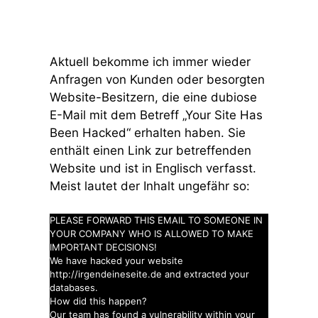
Aktuell bekomme ich immer wieder
Anfragen von Kunden oder besorgten
Website-Besitzern, die eine dubiose
E-Mail mit dem Betreff „Your Site Has
Been Hacked“ erhalten haben. Sie
enthält einen Link zur betreffenden
Website und ist in Englisch verfasst.
Meist lautet der Inhalt ungefähr so:
PLEASE FORWARD THIS EMAIL TO SOMEONE IN
YOUR COMPANY WHO IS ALLOWED TO MAKE
IMPORTANT DECISIONS!
We have hacked your website
http://irgendeineseite.de and extracted your
databases.
How did this happen?
Our team has found a vulnerability within your