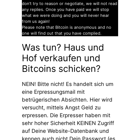
don’t try to reason or negotiate, we will not read
any replies. Once you have paid we will stop
what we were doing and you will never hear
from us again!
Please note that Bitcoin is anonymous and no
one will find out that you have complied.
Was tun? Haus und
Hof verkaufen und
Bitcoins schicken?
NEIN! Bitte nicht! Es handelt sich um
eine Erpressungsmail mit
betrügerischen Absichten. Hier wird
versucht, mittels Angst Geld zu
erpressen. Die Erpresser haben mit
sehr hoher Sicherheit KEINEN Zugriff
auf Deine Website-Datenbank und
kennen auch nicht Dein Passwort (es