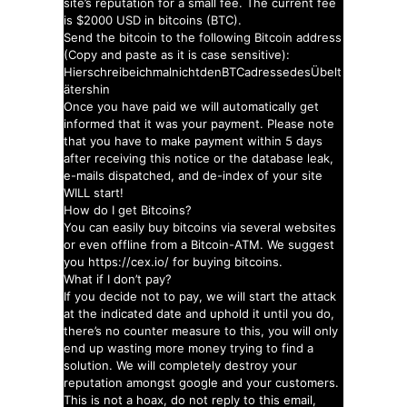
site’s reputation for a small fee. The current fee
is $2000 USD in bitcoins (BTC).
Send the bitcoin to the following Bitcoin address
(Copy and paste as it is case sensitive):
HierschreibeichmalnichtdenBTCadressedesÜbelt
ätershin
Once you have paid we will automatically get
informed that it was your payment. Please note
that you have to make payment within 5 days
after receiving this notice or the database leak,
e-mails dispatched, and de-index of your site
WILL start!
How do I get Bitcoins?
You can easily buy bitcoins via several websites
or even offline from a Bitcoin-ATM. We suggest
you https://cex.io/ for buying bitcoins.
What if I don’t pay?
If you decide not to pay, we will start the attack
at the indicated date and uphold it until you do,
there’s no counter measure to this, you will only
end up wasting more money trying to find a
solution. We will completely destroy your
reputation amongst google and your customers.
This is not a hoax, do not reply to this email,