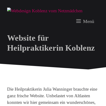
Zum
Inhalt
springen
Menü
Website für
Heilpraktikerin Koblenz
Die Heilpraktikerin Julia Wanninger brauchte eine
ganz frische Website. Unbelastet von Altlasten
konnten wir hier gemeinsam ein wunderschönes,